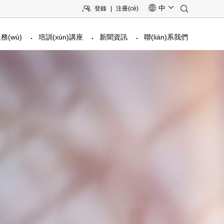
中
登錄
|
注冊(cè)
務(wù)
培訓(xùn)講座
新聞資訊
聯(lián)系我們