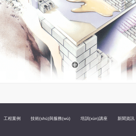
工程案例
技術(shù)與服務(wù)
培訓(xùn)講座
新聞資訊