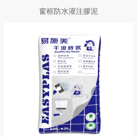
新聞資訊
窗框防水灌注膠泥
聯(lián)系我們