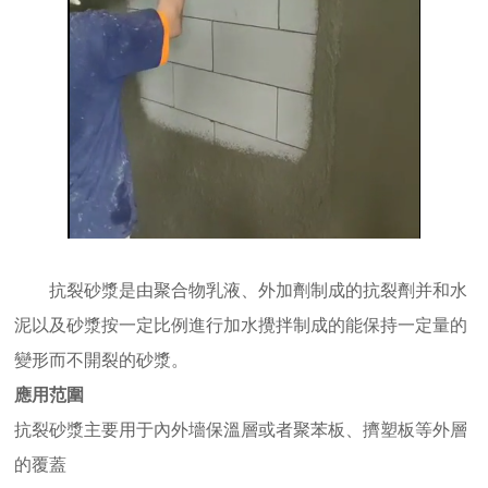
抗裂砂漿是由聚合物乳液、外加劑制成的抗裂劑并和水
泥以及砂漿按一定比例進行加水攪拌制成的能保持一定量的
變形而不開裂的砂漿。
應用范圍
抗裂砂漿主要用于內外墻保溫層或者聚苯板、擠塑板等外層
的覆蓋